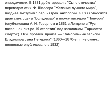
эпизодически. В 1831 дебютировал в "Сыне отечества"
переводом стих. Ф. Шиллера "Желание лучшего мира",
позднее выступил с пер. из греч. антологии. К 1833 относятся
драматич. сцены "Вольдемар" и поэма-мистерия "Попурри"
(опубликована А. И. Герценом в 1861 в Лондоне в "Рус.
потаенной лит-ре 19 столетия" под заголовком "Торжество
смерти"). Осн. прозаич. произв. — "Замогильные записки
Владимира сына Печерина" (1860—1870-е гг., не оконч.,
полностью опубликовано в 1932).