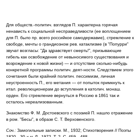
Для обществ.-политич. взглядов П. характерна горячая
ненависть к социальной несправедливости (ее воплощением
для П. было пр. всего российкое самодержавие), стремление к
свободе, мечты о грандиозном рев. катаклизме (в "Попурри"
звучат возгласы: "Да здравствует смерть!", призывающие
гибель как освобождение от невыносимого существования и
возрождение к новой жизни) — и отсутствие сколько-нибудь
конкретной программы политич. деят-ности. Следствием этого
сочетания были крайний политич. пессимизм, личная
неустроенность П., его метания — от попыток примкнуть к
итал. революционерам до вступления в католич. монаш.
орден. Его стремление вернуться в Россию в 1861 так и
осталось нереализованным.
Знакомство Ф. М. Достоевского с поэзией П. нашло отражение
в ром. "Бесы", в образе С. Т. Верховенского.
Соч.:
Замогильные записки. М., 1932; Стихотворения // Поэты
1820—30-х гг. Л., 1972. Т. 2. С. 459—488.