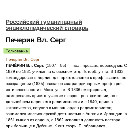
Российский гуманитарный
энциклопедический словарь
Печерин Вл. Серг
Толкование
Печерин Вл. Серг
ПЕЧЕ́РИН Вл. Серг.
(1807—85) — поэт, прозаик, переводчик. С
1829 по 1831 учился на словесном отд. Петерб. ун-та. В 1833
командирован в Берлин для приготовления к проф. званию, по
возвращении (1835) назначен экстраординарным проф. греч.
яз. и словесности в Моск. ун-те. В 1836 эмигрировал,
намереваясь принять участие в европ. рев. движении, но в
дальнейшем перешел к религиозности и в 1840, приняв
католичество, вступил в монаш. орден редемптористов;
занимался миссионерской деят-ностью в Англии и Ирландии, в
1861 вышел из ордена, с 1862 исполнял должность пастора
при больнице в Дублине. К лит. творч. П. обращался